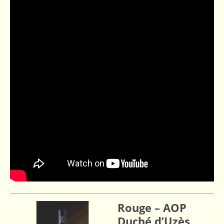
Rouge – AOP
Duché d’Uzès