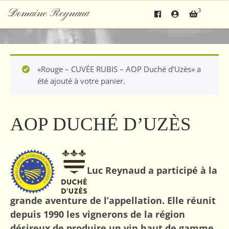
3
Domaine Reynaud
Skip to content
«Rouge – CUVÉE RUBIS – AOP Duché d’Uzès» a
été ajouté à votre panier.
AOP DUCHÉ D’UZÈS
Luc Reynaud a participé à la
grande aventure de l’appellation. Elle réunit
depuis 1990 les vignerons de la région
désireux de produire un vin haut de gamme