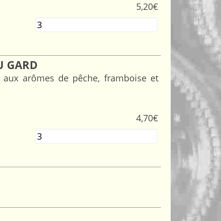
5,20
€
Quantité
U GARD
he aux arômes de pêche, framboise et
4,70
€
Quantité