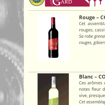
Rouge – 
Cet assembl
rouges, cass
Sa robe grenat
rouges, gibier
Blanc – 
Ces arômes d
notes fleur 
vive, presqu
Cet assemblag